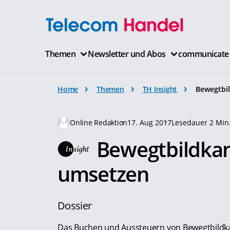
Themen
Newsletter und Abos
communicate
Home
Themen
TH Insight
Bewegtbi
Online Redaktion
17. Aug 2017
Lesedauer 2 Min
Bewegtbildka
umsetzen
Dossier
Das Buchen und Aussteuern von Bewegtbildka