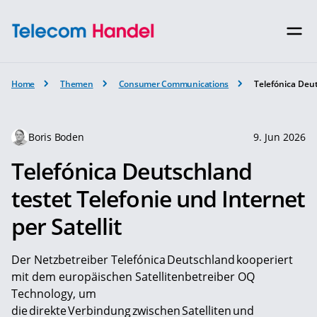
Home
Themen
Consumer Communications
Telefónica Deut
Boris Boden
9. Jun 2026
Telefónica Deutschland
testet Telefonie und Internet
per Satellit
Der Netzbetreiber Telefónica Deutschland kooperiert
mit dem europäischen Satellitenbetreiber OQ
Technology, um
die direkte Verbindung zwischen Satelliten und