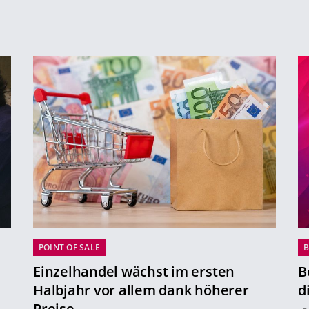
POINT OF SALE
B
Einzelhandel wächst im ersten
B
Halbjahr vor allem dank höherer
d
Preise