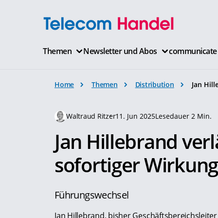
Themen
Newsletter und Abos
communicate
Home
Themen
Distribution
Jan Hil
Waltraud Ritzer
11. Jun 2025
Lesedauer 2 Min.
Jan Hillebrand verl
sofortiger Wirkung
Führungswechsel
Jan Hillebrand, bisher Geschäftsbereichsleiter