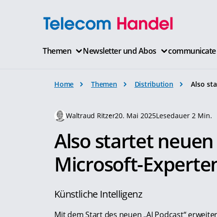
Themen
Newsletter und Abos
communicate
Home
Themen
Distribution
Also st
Waltraud Ritzer
20. Mai 2025
Lesedauer 2 Min.
Also startet neuen
Microsoft-Experte
Künstliche Intelligenz
Mit dem Start des neuen „AI Podcast“ erweite