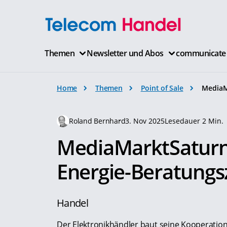
Themen
Newsletter und Abos
communicate
Home
Themen
Point of Sale
MediaM
Roland Bernhard
3. Nov 2025
Lesedauer 2 Min.
MediaMarktSaturn
Energie-Beratungs
Handel
Der Elektronikhändler baut seine Kooperation