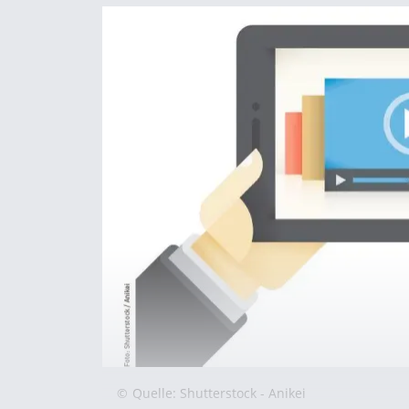
©
Quelle: Shutterstock - Anikei