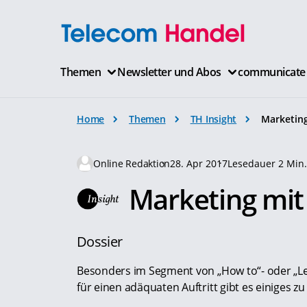
Themen
Newsletter und Abos
communicate
Home
Themen
TH Insight
Marketin
Online Redaktion
28. Apr 2017
Lesedauer 2 Min
Marketing mit
Dossier
Besonders im Segment von „How to“- oder „L
für einen adäquaten Auftritt gibt es einiges z