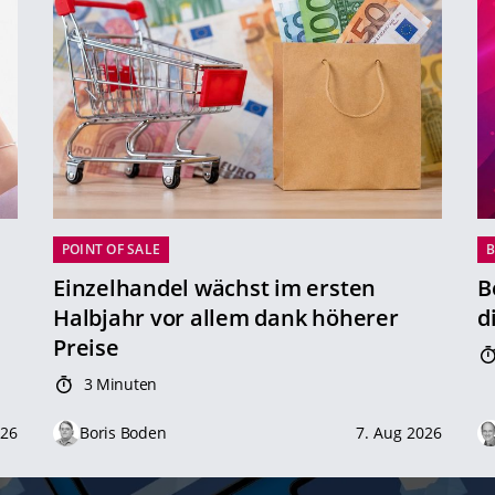
POINT OF SALE
B
Einzelhandel wächst im ersten
B
Halbjahr vor allem dank höherer
d
Preise
3 Minuten
026
Boris Boden
7. Aug 2026