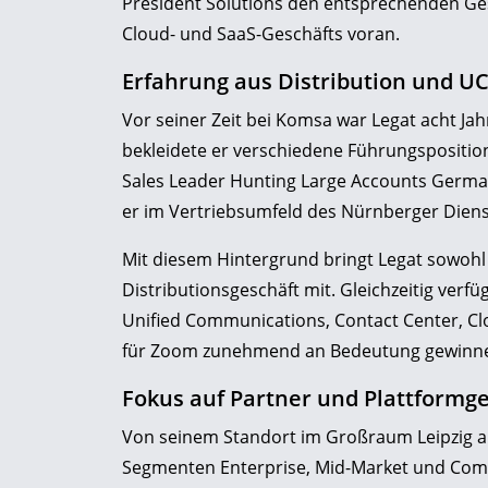
President Solutions den entsprechenden Ge
Cloud- und SaaS-Geschäfts voran.
Erfahrung aus Distribution und U
Vor seiner Zeit bei Komsa war Legat acht Ja
bekleidete er verschiedene Führungspositio
Sales Leader Hunting Large Accounts Germa
er im Vertriebsumfeld des Nürnberger Diens
Mit diesem Hintergrund bringt Legat sowohl
Distributionsgeschäft mit. Gleichzeitig verf
Unified Communications, Contact Center, Cl
für Zoom zunehmend an Bedeutung gewinn
Fokus auf Partner und Plattformg
Von seinem Standort im Großraum Leipzig au
Segmenten Enterprise, Mid-Market und Comme