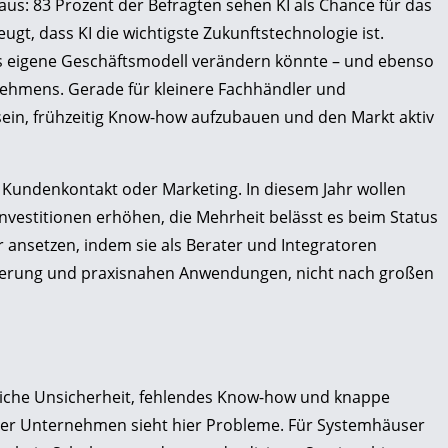
 aus: 83 Prozent der Befragten sehen KI als Chance für das
gt, dass KI die wichtigste Zukunftstechnologie ist.
 das eigene Geschäftsmodell verändern könnte – und ebenso
rnehmens. Gerade für kleinere Fachhändler und
ein, frühzeitig Know-how aufzubauen und den Markt aktiv
im Kundenkontakt oder Marketing. In diesem Jahr wollen
nvestitionen erhöhen, die Mehrheit belässt es beim Status
ansetzen, indem sie als Berater und Integratoren
tierung und praxisnahen Anwendungen, nicht nach großen
liche Unsicherheit, fehlendes Know-how und knappe
 der Unternehmen sieht hier Probleme. Für Systemhäuser