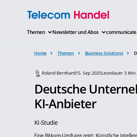
Themen
Newsletter und Abos
communicate
Home
Themen
Business Solutions
D
Roland Bernhard
15. Sep 2025
Lesedauer 3 Min
Deutsche Unterne
KI-Anbieter
KI-Studie
Eine Bitkom-Umfrage zeigt: Künstliche Intelli