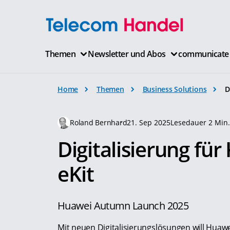
Themen
Newsletter und Abos
communicate
Home
Themen
Business Solutions
D
Roland Bernhard
21. Sep 2025
Lesedauer 2 Min
Digitalisierung fü
eKit
Huawei Autumn Launch 2025
Mit neuen Digitalisierungslösungen will Huaw