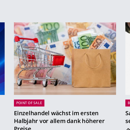
POINT OF SALE
B
Einzelhandel wächst im ersten
S
Halbjahr vor allem dank höherer
s
Preise