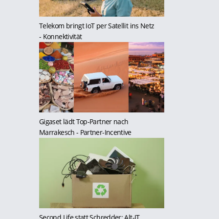
Telekom bringt IoT per Satellit ins Netz
- Konnektivität
Gigaset lädt Top-Partner nach
Marrakesch
- Partner-Incentive
Second Life statt Schredder: Alt-IT