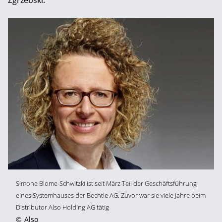
Simone Blome-Schwitzki ist seit März Teil der Geschäftsführung
eines Systemhauses der
Bechtle AG
. Zuvor war sie viele Jahre beim
Distributor
Also Holding AG
tätig
©
Also