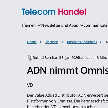
Themen
Newsletter und Abos
communicate
Home
Themen
Business Solutions
A
Roland Bernhard
16. Jan 2026
Lesedauer 3 Min.
ADN nimmt Omnissa
VDI
Der Value Added Distributor ADN erweitert s
Plattformen von Omnissa. Die Partnerschaft z
bestehenden VDI-Umgebungen suchen.