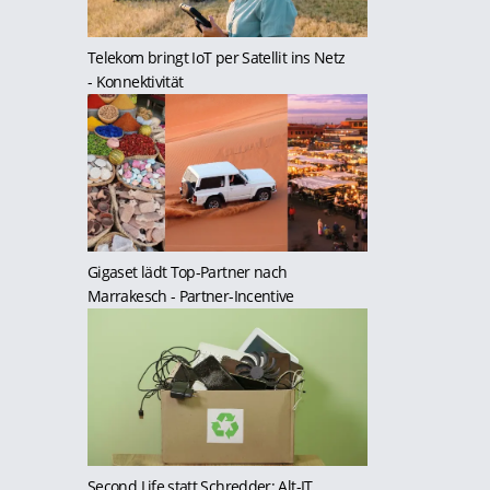
Telekom bringt IoT per Satellit ins Netz
- Konnektivität
Gigaset lädt Top-Partner nach
Marrakesch
- Partner-Incentive
Second Life statt Schredder: Alt-IT