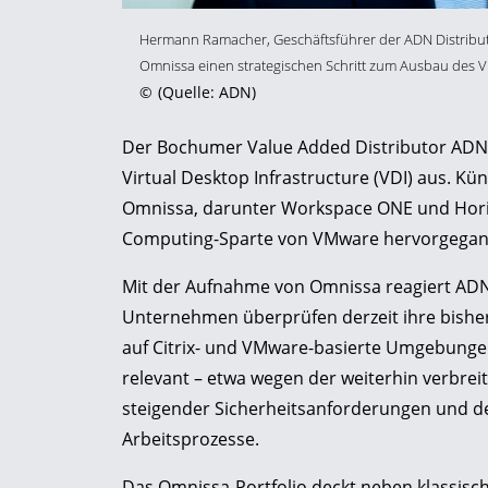
Hermann Ramacher, Geschäftsführer der ADN Distributi
Omnissa einen strategischen Schritt zum Ausbau des 
©
(Quelle: ADN)
Der Bochumer Value Added Distributor ADN 
Virtual Desktop Infrastructure (VDI) aus. K
Omnissa, darunter Workspace ONE und Horiz
Computing-Sparte von VMware hervorgegang
Mit der Aufnahme von Omnissa reagiert ADN 
Unternehmen überprüfen derzeit ihre bisheri
auf Citrix- und VMware-basierte Umgebungen.
relevant – etwa wegen der weiterhin verbr
steigender Sicherheitsanforderungen und d
Arbeitsprozesse.
Das Omnissa-Portfolio deckt neben klassisch