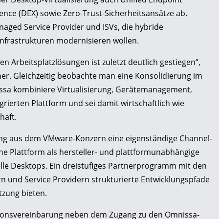
nce (DEX) sowie Zero-Trust-Sicherheitsansätze ab.
aged Service Provider und ISVs, die hybride
nfrastrukturen modernisieren wollen.
n Arbeitsplatzlösungen ist zuletzt deutlich gestiegen“,
. Gleichzeitig beobachte man eine Konsolidierung im
ssa kombiniere Virtualisierung, Gerätemanagement,
grierten Plattform und sei damit wirtschaftlich wie
haft.
rung aus dem VMware-Konzern eine eigenständige Channel-
ne Plattform als hersteller- und plattformunabhängige
elle Desktops. Ein dreistufiges Partnerprogramm mit den
ern und Service Providern strukturierte Entwicklungspfade
tzung bieten.
tionsvereinbarung neben dem Zugang zu den Omnissa-