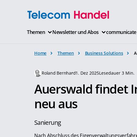
Themen
Newsletter und Abos
communicate
Home
Themen
Business Solutions
A
Roland Bernhard
1. Dez 2025
Lesedauer 3 Min.
Auerswald findet I
neu aus
Sanierung
Nach Abschluss des Eigenverwaltungsverfahr