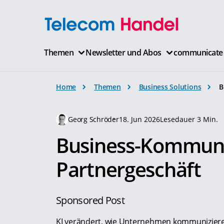
Themen
Newsletter und Abos
communicate
Home
Themen
Business Solutions
B
Georg Schröder
18. Jun 2026
Lesedauer 3 Min.
Business-Kommunik
Partnergeschäft
Sponsored Post
KI verändert, wie Unternehmen kommuniziere