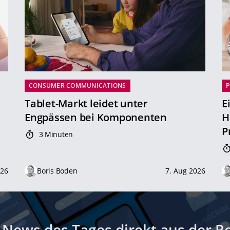
CONSUMER COMMUNICATIONS
P
Tablet-Markt leidet unter
E
Engpässen bei Komponenten
H
P
3 Minuten
026
Boris Boden
7. Aug 2026
-News des Tages direkt aus der R