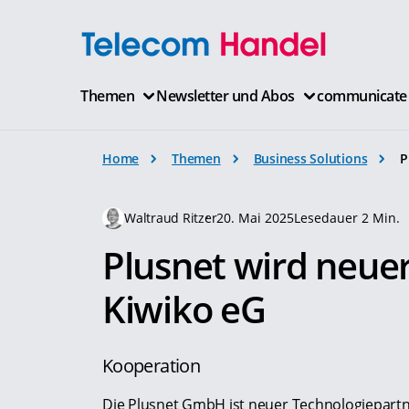
Themen
Newsletter und Abos
communicate
Home
Themen
Business Solutions
P
Waltraud Ritzer
20. Mai 2025
Lesedauer 2 Min.
Plusnet wird neue
Kiwiko eG
Kooperation
Die Plusnet GmbH ist neuer Technologiepartn