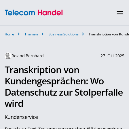
Home
Themen
Business Solutions
Transkription von Kund
Roland Bernhard
27. Okt 2025
Transkription von
Kundengesprächen: Wo
Datenschutz zur Stolperfalle
wird
Kundenservice
Sprach-zu-Text-Systeme versprechen Effizienzgewinne