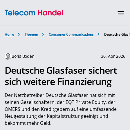
Home
Themen
Consumer Communications
Deutsche Glasfa
Boris Boden
30. Apr 2026
Deutsche Glasfaser sichert
sich weitere Finanzierung
Der Netzbetreiber Deutsche Glas­faser hat sich mit
seinen Gesell­schaf­tern, der EQT Private Equity, der
OMERS und den Kredit­gebern auf eine umfas­sende
Neuge­stal­tung der Kapi­talstruktur geeinigt und
bekommt mehr Geld.