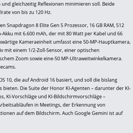
 und gleichzeitig Reflexionen minimieren soll. Beide
lrate von bis zu 120 Hz.
len Snapdragon 8 Elite Gen 5 Prozessor, 16 GB RAM, 512
-Akku mit 6.600 mAh, der mit 80 Watt per Kabel und 66
ckwärtige Kameraeinheit umfasst eine 50-MP-Hauptkamera,
v mit einem 1/2-Zoll-Sensor, einer optischen
tischem Zoom sowie eine-50 MP-Ultraweitwinkelkamera.
iecams.
 10, die auf Android 16 basiert, und soll die bislang
 bieten. Die Suite der Honor KI-Agenten – darunter der KI-
tos, KI-Vorschläge und KI-Bildschirmvorschläge –
 Arbeitsabläufen in Meetings, der Erkennung von
ionen auf dem Bildschirm. Auch Google Gemini ist auf