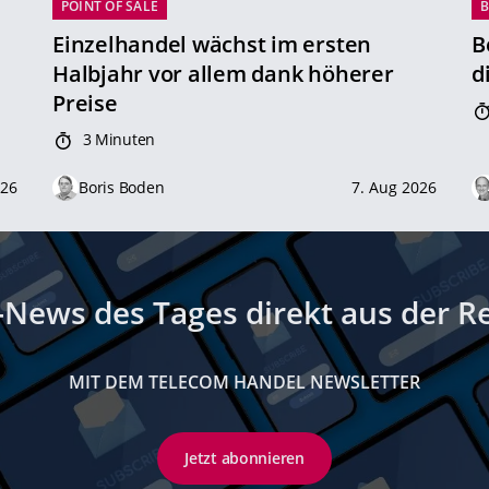
POINT OF SALE
B
Einzelhandel wächst im ersten
B
Halbjahr vor allem dank höherer
d
Preise
3 Minuten
026
Boris Boden
7. Aug 2026
-News des Tages direkt aus der R
MIT DEM TELECOM HANDEL NEWSLETTER
Jetzt abonnieren