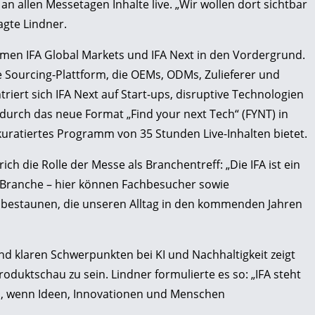
 an allen Messetagen Inhalte live. „Wir wollen dort sichtbar
agte Lindner.
men IFA Global Markets und IFA Next in den Vordergrund.
ale Sourcing-Plattform, die OEMs, ODMs, Zulieferer und
iert sich IFA Next auf Start-ups, disruptive Technologien
 durch das neue Format „Find your next Tech“ (FYNT) in
uratiertes Programm von 35 Stunden Live-Inhalten bietet.
ch die Rolle der Messe als Branchentreff: „Die IFA ist ein
ch-Branche – hier können Fachbesucher sowie
bestaunen, die unseren Alltag in den kommenden Jahren
d klaren Schwerpunkten bei KI und Nachhaltigkeit zeigt
roduktschau zu sein. Lindner formulierte es so: „IFA steht
n, wenn Ideen, Innovationen und Menschen