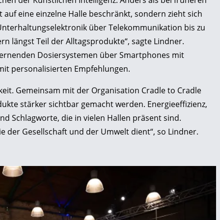
ichen der Künstlichen Intelligenz. Anders als bei früheren
uf eine einzelne Halle beschränkt, sondern zieht sich
Unterhaltungselektronik über Telekommunikation bis zu
rn längst Teil der Alltagsprodukte“, sagte Lindner.
 lernenden Dosiersystemen über Smartphones mit
mit personalisierten Empfehlungen.
gkeit. Gemeinsam mit der Organisation Cradle to Cradle
dukte stärker sichtbar gemacht werden. Energieeffizienz,
 Schlagworte, die in vielen Hallen präsent sind.
die der Gesellschaft und der Umwelt dient“, so Lindner.