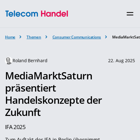
Home
Themen
Consumer Communications
MediaMarktSatu
Roland Bernhard
22. Aug 2025
MediaMarktSaturn
präsentiert
Handelskonzepte der
Zukunft
IFA 2025
Zum Auftakt der IFA in Berlin übernimmt