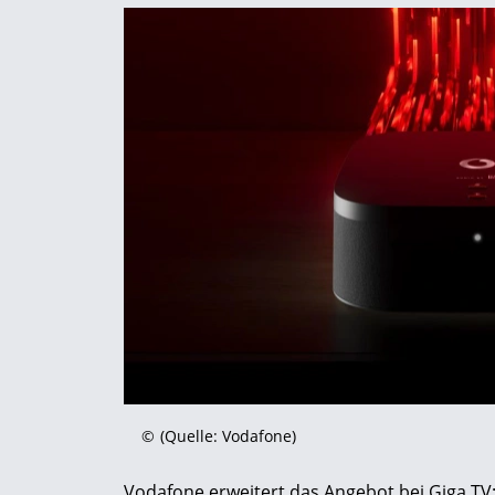
©
(Quelle: Vodafone)
Vodafone erweitert das Angebot bei Giga TV: