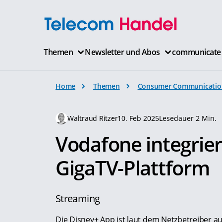
Themen
Newsletter und Abos
communicate
Home
Themen
Consumer Communicatio
Waltraud Ritzer
10. Feb 2025
Lesedauer 2 Min.
Vodafone integrier
GigaTV-Plattform
Streaming
Die Disney+ App ist laut dem Netzbetreiber a