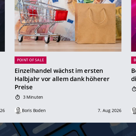
POINT OF SALE
B
Einzelhandel wächst im ersten
B
Halbjahr vor allem dank höherer
d
Preise
3 Minuten
026
Boris Boden
7. Aug 2026