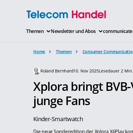
Themen
Newsletter und Abos
communicate
Home
Themen
Consumer Communicatio
Roland Bernhard
10. Nov 2025
Lesedauer 2 Min
Xplora bringt BVB-
junge Fans
Kinder-Smartwatch
Die neue Sonderedition der Xplora X6Play kom