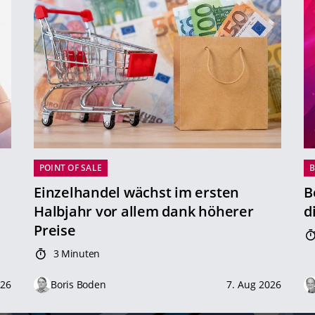
POINT OF SALE
B
Einzelhandel wächst im ersten
B
Halbjahr vor allem dank höherer
d
Preise
3 Minuten
026
Boris Boden
7. Aug 2026