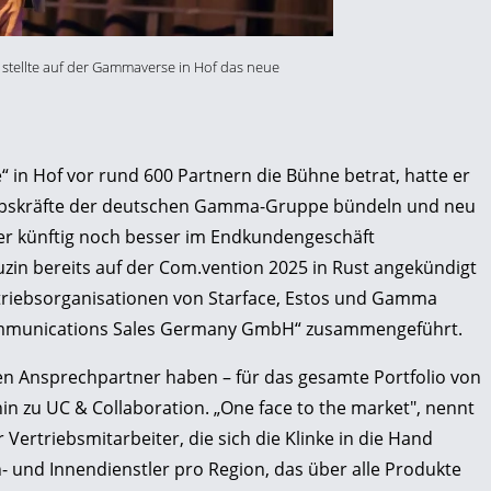
 stellte auf der Gammaverse in Hof das neue
 in Hof vor rund 600 Partnern die Bühne betrat, hatte er
triebskräfte der deutschen Gamma-Gruppe bündeln und neu
ner künftig noch besser im Endkundengeschäft
zin bereits auf der Com.vention 2025 in Rust angekündigt
Vertriebsorganisationen von Starface, Estos und Gamma
mmunications Sales Germany GmbH“ zusammengeführt.
inen Ansprechpartner haben – für das gesamte Portfolio von
in zu UC & Collaboration. „One face to the market", nennt
r Vertriebsmitarbeiter, die sich die Klinke in die Hand
- und Innendienstler pro Region, das über alle Produkte