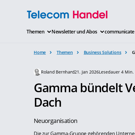
Themen
Newsletter und Abos
communicate
Home
Themen
Business Solutions
G
Roland Bernhard
21. Jan 2026
Lesedauer 4 Min.
Gamma bündelt Ve
Dach
Neuorganisation
Die zur Gamma-Gruppe gehörenden Unterneh