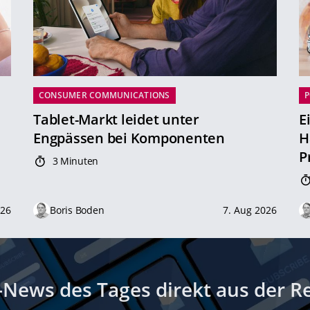
CONSUMER COMMUNICATIONS
P
Tablet-Markt leidet unter
E
Engpässen bei Komponenten
H
P
3 Minuten
026
Boris Boden
7. Aug 2026
-News des Tages direkt aus der R