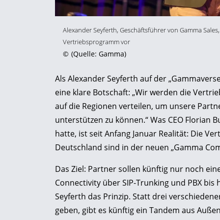
Alexander Seyferth, Geschäftsführer von Gamma Sales,
Vertriebsprogramm vor
©
(Quelle: Gamma)
Als Alexander Seyferth auf der „Gammaverse“
eine klare Botschaft: „Wir werden die Ver
auf die Regionen verteilen, um unsere Part
unterstützen zu können.“ Was CEO Florian Bu
hatte, ist seit Anfang Januar Realität: Die 
Deutschland sind in der neuen „Gamma Co
Das Ziel: Partner sollen künftig nur noch e
Connectivity über SIP-Trunking und PBX bis h
Seyferth das Prinzip. Statt drei verschiedene
geben, gibt es künftig ein Tandem aus Außen