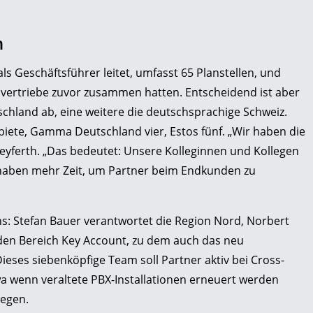
n
als Geschäftsführer leitet, umfasst 65 Planstellen, und
elvertriebe zuvor zusammen hatten. Entscheidend ist aber
chland ab, eine weitere die deutschsprachige Schweiz.
biete, Gamma Deutschland vier, Estos fünf. „Wir haben die
 Seyferth. „Das bedeutet: Unsere Kolleginnen und Kollegen
 haben mehr Zeit, um Partner beim Endkunden zu
ions: Stefan Bauer verantwortet die Region Nord, Norbert
t den Bereich Key Account, zu dem auch das neu
eses siebenköpfige Team soll Partner aktiv bei Cross-
 wenn veraltete PBX-Installationen erneuert werden
iegen.