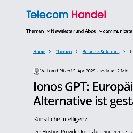
Themen
Newsletter und Abos
communicate
Home
Themen
Business Solutions
I
Waltraud Ritzer
16. Apr 2025
Lesedauer 2 Min.
Ionos GPT: Europä
Alternative ist ges
Künstliche Intelligenz
Der Hosting-Provider Ionos hat eine eigene G