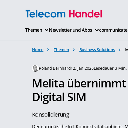
Themen
Newsletter und Abos
communicate
Home
Themen
Business Solutions
M
Roland Bernhard
12. Jan 2026
Lesedauer 3 Min.
Melita übernimmt 
Digital SIM
Konsolidierung
Der europäische IoT-Konnektivitätsanbieter M