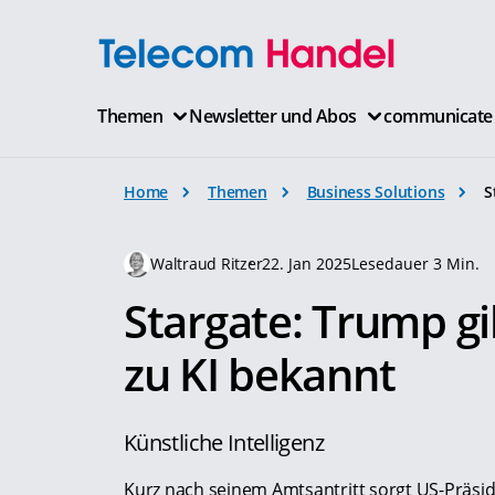
Themen
Newsletter und Abos
communicate
Home
Themen
Business Solutions
S
Waltraud Ritzer
22. Jan 2025
Lesedauer 3 Min.
Stargate: Trump gi
zu KI bekannt
Künstliche Intelligenz
Kurz nach seinem Amtsantritt sorgt US-Präsi