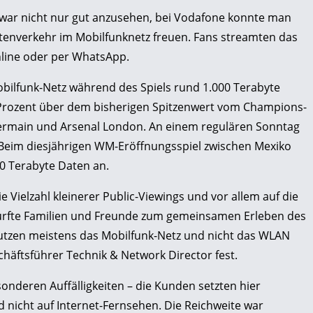
war nicht nur gut anzusehen, bei Vodafone konnte man
tenverkehr im Mobilfunknetz freuen. Fans streamten das
online oder per WhatsApp.
obilfunk-Netz während des Spiels rund 1.000 Terabyte
f Prozent über dem bisherigen Spitzenwert vom Champions-
Germain und Arsenal London. An einem regulären Sonntag
. Beim diesjährigen WM-Eröffnungsspiel zwischen Mexiko
0 Terabyte Daten an.
Vielzahl kleinerer Public-Viewings und vor allem auf die
dürfte Familien und Freunde zum gemeinsamen Erleben des
nutzen meistens das Mobilfunk-Netz und nicht das WLAN
schäftsführer Technik & Network Director fest.
onderen Auffälligkeiten – die Kunden setzten hier
nd nicht auf Internet-Fernsehen. Die Reichweite war