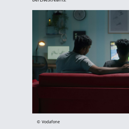
©
Vodafone