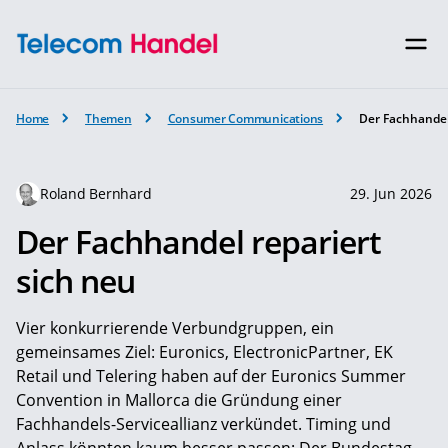
Home
Themen
Consumer Communications
Der Fachhandel
Roland Bernhard
29. Jun 2026
Der Fachhandel repariert
sich neu
Vier konkurrierende Verbundgruppen, ein
gemeinsames Ziel: Euronics, ElectronicPartner, EK
Retail und Telering haben auf der Euronics Summer
Convention in Mallorca die Gründung einer
Fachhandels-Serviceallianz verkündet. Timing und
Anlass könnten kaum besser passen: Der Bundestag