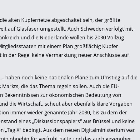
ie alten Kupfernetze abgeschaltet sein, der größte
eit auf Glasfaser umgestellt. Auch Schweden verfolgt mit
ankreich und die Niederlande wollen bis 2030 Vollzug
Mitgliedsstaaten mit einem Plan großflächig Kupfer
st in der Regel keine Vermarktung neuer Anschlüsse auf
– haben noch keine nationalen Pläne zum Umstieg auf die
 Markts, die das Thema regeln sollen. Auch die EU-
gen Bekenntnissen zur ökonomischen Bedeutung von
nd die Wirtschaft, scheut aber ebenfalls klare Vorgaben
ssion immer wieder genannte Jahr 2030, bis zu dem der
egenstand eines „Diskussionspapiers“ aus Brüssel und keine
nen „Tag X“ bedingt. Aus dem neuen Digitalministerium war
min ohnehin für verfrüht halte und das auch gegenüber