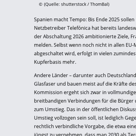
©
(Quelle: shutterstock / ThomBal)
Spanien macht Tempo: Bis Ende 2025 sollen d
Netzbetreiber Telefónica hat bereits landesw
der Abschaltung 2026 ambitionierte Ziele, Fr
melden. Selbst wenn noch nicht in allen EU-
abgeschaltet wird, erfolgt in vielen zuminde
Kupferbasis mehr.
Andere Länder – darunter auch Deutschland 
Glasfaser und bauen meist auf die Kräfte des
Kommission ergeht sich zwar in vollmundi
breitbandigen Verbindungen für die Bürger u
zum Umstieg. Das in der öffentlichen Disku
Umstieg vollzogen sein soll, ist lediglich G
rechtlich verbindliche Vorgabe, die etwa ei
jüngst zu vernehmen, dass man 2030 als Ter