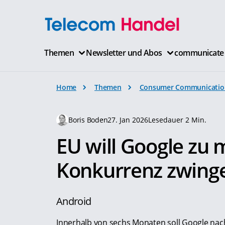
Themen
Newsletter und Abos
communicate
Home
Themen
Consumer Communicatio
Boris Boden
27. Jan 2026
Lesedauer 2 Min.
EU will Google zu 
Konkurrenz zwing
Android
Innerhalb von sechs Monaten soll Google nac