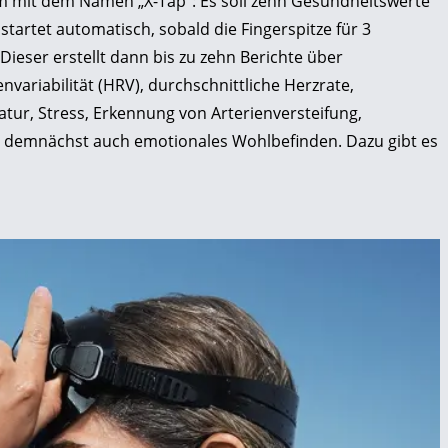
m mit dem Namen „X-Tap“: Es soll zehn Gesundheitswerte
startet automatisch, sobald die Fingerspitze für 3
ieser erstellt dann bis zu zehn Berichte über
variabilität (HRV), durchschnittliche Herzrate,
tur, Stress, Erkennung von Arterienversteifung,
 demnächst auch emotionales Wohlbefinden. Dazu gibt es