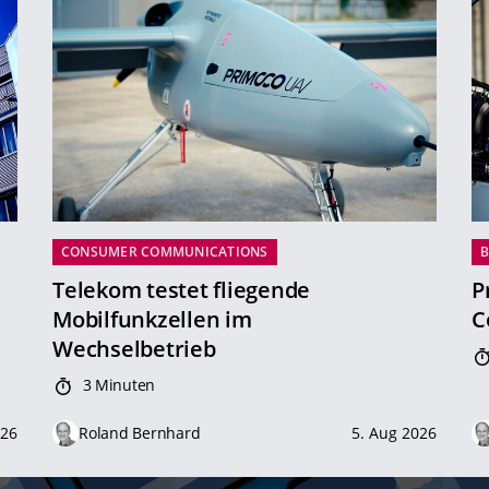
CONSUMER COMMUNICATIONS
B
Telekom testet fliegende
P
Mobilfunkzellen im
C
Wechselbetrieb
3 Minuten
026
Roland Bernhard
5. Aug 2026