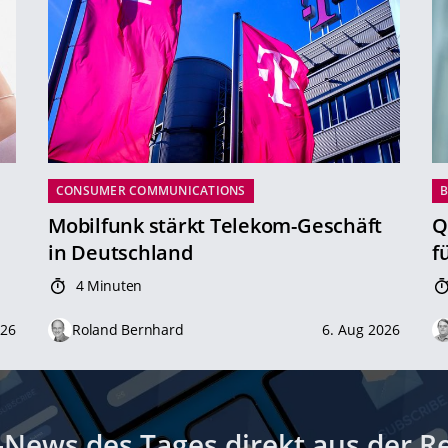
CONSUMER COMMUNICATIONS
B
Mobilfunk stärkt Telekom-Geschäft
Q
in Deutschland
f
4 Minuten
026
Roland Bernhard
6. Aug 2026
-News des Tages direkt aus der R