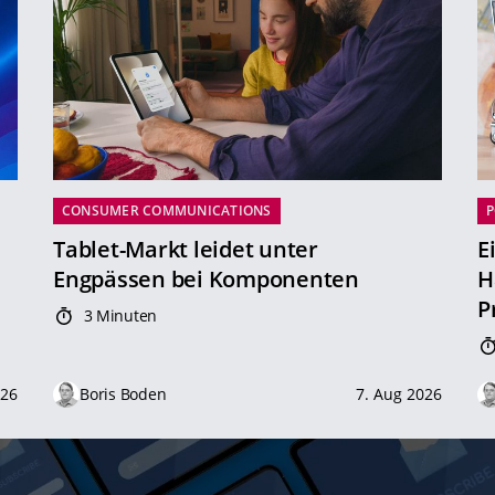
CONSUMER COMMUNICATIONS
P
Tablet-Markt leidet unter
E
Engpässen bei Komponenten
H
P
3 Minuten
026
Boris Boden
7. Aug 2026