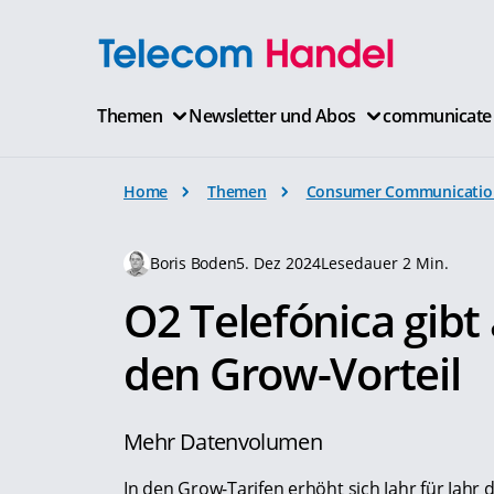
Themen
Newsletter und Abos
communicate
Home
Themen
Consumer Communicatio
Boris Boden
5. Dez 2024
Lesedauer 2 Min.
O2 Telefónica gib
den Grow-Vorteil
Mehr Datenvolumen
In den Grow-Tarifen erhöht sich Jahr für Jahr