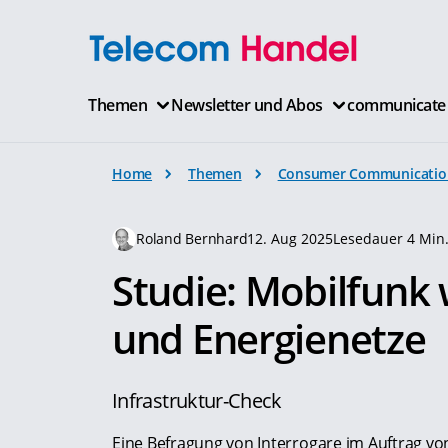
Themen
Newsletter und Abos
communicate
Home
Themen
Consumer Communicatio
Roland Bernhard
12. Aug 2025
Lesedauer 4 Min
Studie: Mobilfunk 
und Energienetze
Infrastruktur-Check
Eine Befragung von Interrogare im Auftrag v