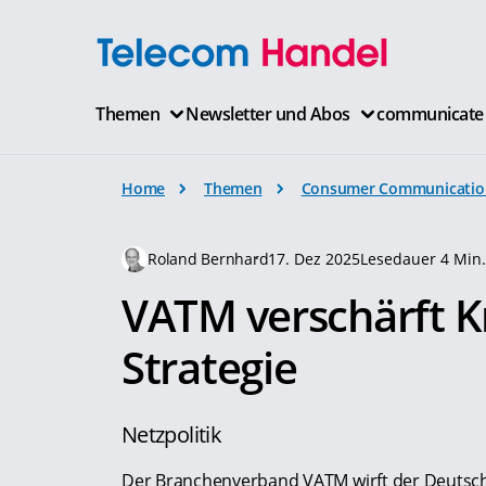
Themen
Newsletter und Abos
communicate
Home
Themen
Consumer Communicatio
Roland Bernhard
17. Dez 2025
Lesedauer 4 Min
VATM verschärft Kr
Strategie
Netzpolitik
Der Branchenverband VATM wirft der Deutsc