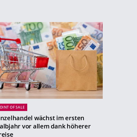
OINT OF SALE
inzelhandel wächst im ersten
albjahr vor allem dank höherer
reise