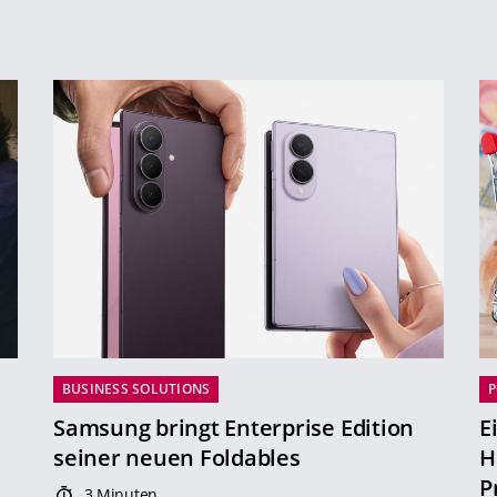
BUSINESS SOLUTIONS
P
Samsung bringt Enterprise Edition
E
seiner neuen Foldables
H
P
3 Minuten