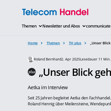
Themen
Newsletter und Abos
communicate
Home
Themen
TH plus
„Unser Blic
Roland Bernhard
2. Apr 2025
Lesedauer 11 Min.
„Unser Blick ge
Aetka im Interview
Seit 25 Jahren begleitet Aetka den Fachhande
Roland Hennig über Meilensteine, Wendepunk