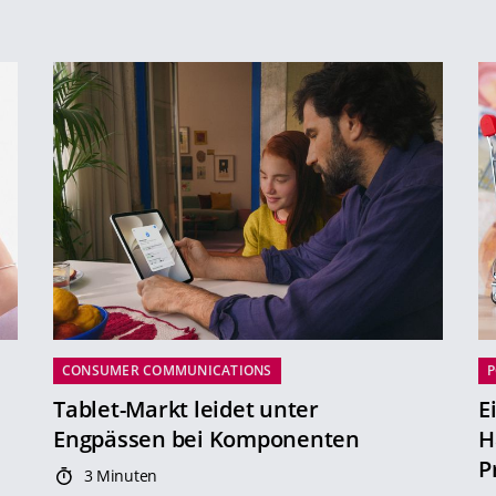
CONSUMER COMMUNICATIONS
P
Tablet-Markt leidet unter
E
Engpässen bei Komponenten
H
P
3 Minuten