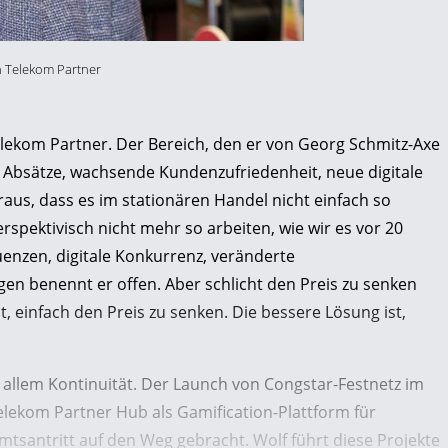
h Telekom Partner
 Telekom Partner. Der Bereich, den er von Georg Schmitz-Axe
 Absätze, wachsende Kundenzufriedenheit, neue digitale
aus, dass es im stationären Handel nicht einfach so
spektivisch nicht mehr so arbeiten, wie wir es vor 20
uenzen, digitale Konkurrenz, veränderte
n benennt er offen. Aber schlicht den Preis zu senken
st, einfach den Preis zu senken. Die bessere Lösung ist,
 allem Kontinuität. Der Launch von Congstar-Festnetz im
elekom Partner Hub als Gamification-Plattform für
mtsantritt auf den Weg gebracht. Wolf führt diese Projekte