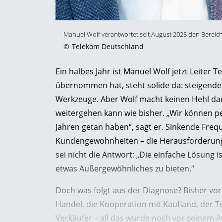
Manuel Wolf verantwortet seit August 2025 den Bereic
©
Telekom Deutschland
Ein halbes Jahr ist Manuel Wolf jetzt Leiter
übernommen hat, steht solide da: steigende
Werkzeuge. Aber Wolf macht keinen Hehl dar
weitergehen kann wie bisher. „Wir können per
Jahren getan haben“, sagt er. Sinkende Freq
Kundengewohnheiten – die Herausforderunge
sei nicht die Antwort: „Die einfache Lösung i
etwas Außergewöhnliches zu bieten.“
Doch was folgt aus der Diagnose? Bisher vor
Handel, die Kooperation mit Kaufland, der T
Verkäufer – all das wurde noch vor seinem A