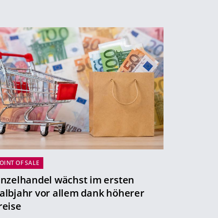
OINT OF SALE
inzelhandel wächst im ersten
albjahr vor allem dank höherer
reise