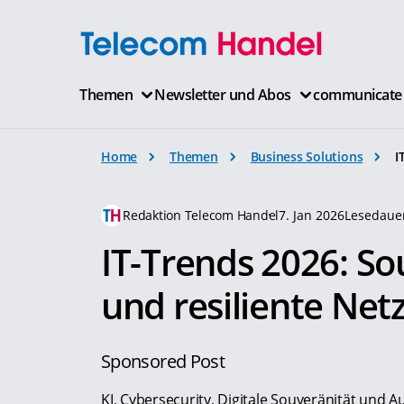
Themen
Newsletter und Abos
communicate
Home
Themen
Business Solutions
I
Redaktion Telecom Handel
7. Jan 2026
Lesedauer
IT-Trends 2026: S
und resiliente Ne
Sponsored Post
KI, Cybersecurity, Digitale Souveränität und 