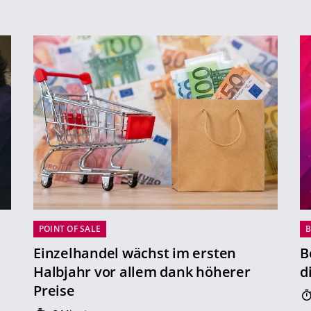
POINT OF SALE
B
Einzelhandel wächst im ersten
B
Halbjahr vor allem dank höherer
d
Preise