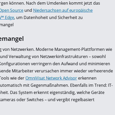
 sorgen können. Nach dem Umdenken kommt jetzt das
 Open Source
und
Niedersachsen auf europäische
ow™ Edge
, um Datenhoheit und Sicherheit zu
emangel
temangel
ung von Netzwerken. Moderne Management-Plattformen wie
g und Verwaltung von Netzwerkinfrastrukturen – sowohl
te Konfigurationen verringern den Aufwand und minimieren
sende Mitarbeiter verursachen immer wieder verheerende
Tools wie der
OmniVisat Network Advisor
erkennen
utomatisch mit Gegenmaßnahmen. Ebenfalls im Trend: IT-
heit. Das System erkennt eigenständig, welche Geräte
kameras oder Switches – und vergibt regelbasiert