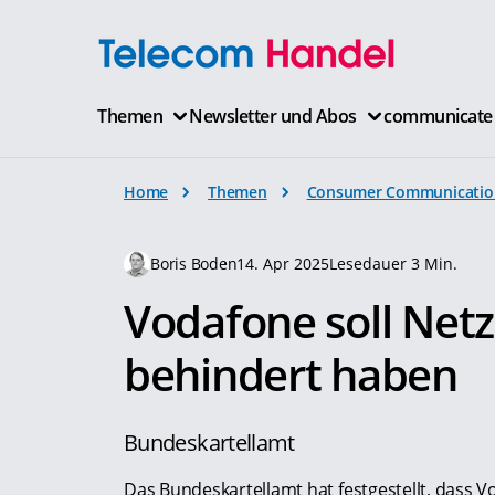
Themen
Newsletter und Abos
communicate
Home
Themen
Consumer Communicatio
Boris Boden
14. Apr 2025
Lesedauer 3 Min.
Vodafone soll Net
behindert haben
Bundeskartellamt
Das Bundeskartellamt hat festgestellt, dass