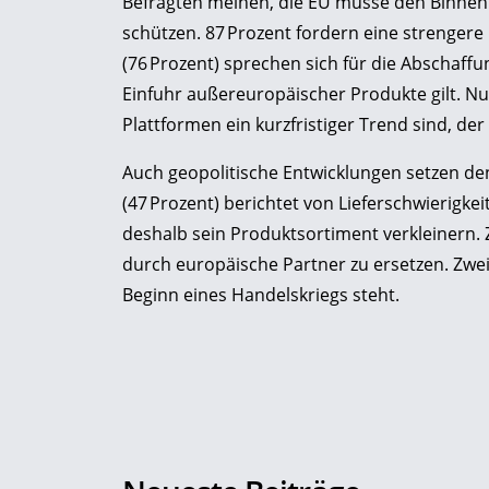
Befragten meinen, die EU müsse den Binnen
schützen. 87 Prozent fordern eine strengere 
(76 Prozent) sprechen sich für die Abschaffun
Einfuhr außereuropäischer Produkte gilt. Nur 
Plattformen ein kurzfristiger Trend sind, de
Auch geopolitische Entwicklungen setzen de
(47 Prozent) berichtet von Lieferschwierigkeite
deshalb sein Produktsortiment verkleinern.
durch europäische Partner zu ersetzen. Zwei
Beginn eines Handelskriegs steht.