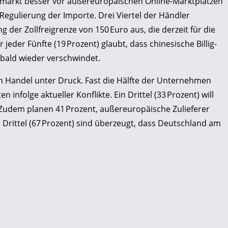
markt besser vor außereuropäischen Online-Marktplätzen
Regulierung der Importe. Drei Viertel der Händler
g der Zollfreigrenze von 150 Euro aus, die derzeit für die
jeder Fünfte (19 Prozent) glaubt, dass chinesische Billig-
r bald wieder verschwindet.
n Handel unter Druck. Fast die Hälfte der Unternehmen
n infolge aktueller Konflikte. Ein Drittel (33 Prozent) will
 Zudem planen 41 Prozent, außereuropäische Zulieferer
 Drittel (67 Prozent) sind überzeugt, dass Deutschland am