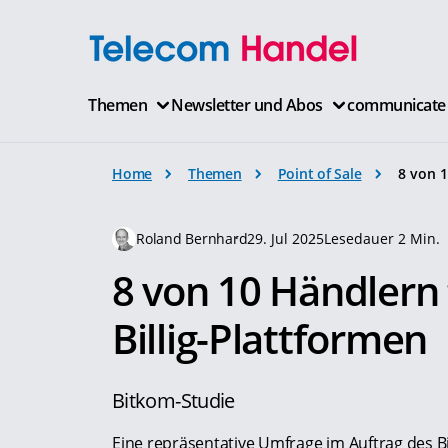
Themen
Newsletter und Abos
communicate
Home
Themen
Point of Sale
8 von 1
Roland Bernhard
29. Jul 2025
Lesedauer 2 Min.
8 von 10 Händlern 
Billig-Plattformen
Bitkom-Studie
Eine repräsentative Umfrage im Auftrag des Bi