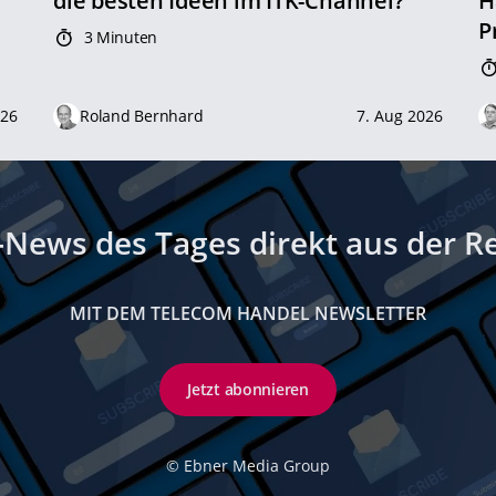
die besten Ideen im ITK-Channel?
H
P
3 Minuten
026
Roland Bernhard
7. Aug 2026
-News des Tages direkt aus der R
MIT DEM TELECOM HANDEL NEWSLETTER
Jetzt abonnieren
©
Ebner Media Group