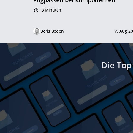
Engpässen bei Komponenten
3 Minuten
Boris Boden
7. Aug 2
Die Top