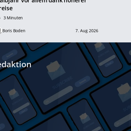
albjahr vor allem dank höherer
reise
3 Minuten
Boris Boden
7. Aug 2026
edaktion