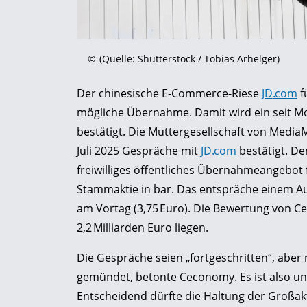
©
(Quelle: Shutterstock / Tobias Arhelger)
Der chinesische E-Commerce-Riese
JD
.
com
f
mögliche Übernahme. Damit wird ein seit Mon
bestätigt. Die Muttergesellschaft von Media
Juli 2025 Gespräche mit
JD
.
com
bestätigt. De
freiwilliges öffentliches Übernahmeangebot
Stammaktie in bar. Das entspräche einem A
am Vortag (3,75 Euro). Die Bewertung von 
2,2 Milliarden Euro liegen.
Die Gespräche seien „fortgeschritten“, aber
gemündet, betonte Ceconomy. Es ist also un
Entscheidend dürfte die Haltung der Großakti