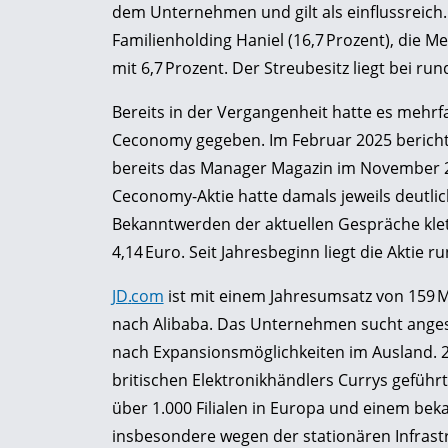
dem Unternehmen und gilt als einflussreich. 
Familienholding Haniel (16,7 Prozent), die Me
mit 6,7 Prozent. Der Streubesitz liegt bei run
Bereits in der Vergangenheit hatte es mehrf
Ceconomy gegeben. Im Februar 2025 beric
bereits das Manager Magazin im November 20
Ceconomy-Aktie hatte damals jeweils deutlich
Bekanntwerden der aktuellen Gespräche klet
4,14 Euro. Seit Jahresbeginn liegt die Aktie r
JD
.
com
ist mit einem Jahresumsatz von 159 M
nach Alibaba. Das Unternehmen sucht ange
nach Expansionsmöglichkeiten im Ausland. 
britischen Elektronikhändlers Currys geführt
über 1.000 Filialen in Europa und einem bek
insbesondere wegen der stationären Infrastr