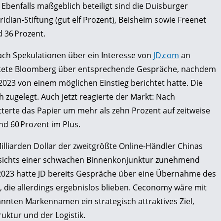
Ebenfalls maßgeblich beteiligt sind die Duisburger
ridian-Stiftung (gut elf Prozent), Beisheim sowie Freenet
d 36 Prozent.
ach Spekulationen über ein Interesse von
JD
.
com
an
htete Bloomberg über entsprechende Gespräche, nachdem
23 von einem möglichen Einstieg berichtet hatte. Die
 zugelegt. Auch jetzt reagierte der Markt: Nach
terte das Papier um mehr als zehn Prozent auf zeitweise
und 60 Prozent im Plus.
illiarden Dollar der zweitgrößte Online-Händler Chinas
sichts einer schwachen Binnenkonjunktur zunehmend
2023 hatte JD bereits Gespräche über eine Übernahme des
, die allerdings ergebnislos blieben. Ceconomy wäre mit
annten Markennamen ein strategisch attraktives Ziel,
uktur und der Logistik.