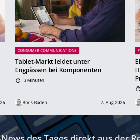
CONSUMER COMMUNICATIONS
P
Tablet-Markt leidet unter
E
Engpässen bei Komponenten
H
P
3 Minuten
026
Boris Boden
7. Aug 2026
-News des Tages direkt aus der R