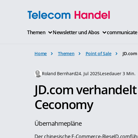
Themen
Newsletter und Abos
communicate
Home
Themen
Point of Sale
JD.com
Roland Bernhard
24. Jul 2025
Lesedauer 3 Min.
JD.com verhandelt
Ceconomy
Übernahmepläne
Der chinesische E-Commerce-RieseJD.comführ