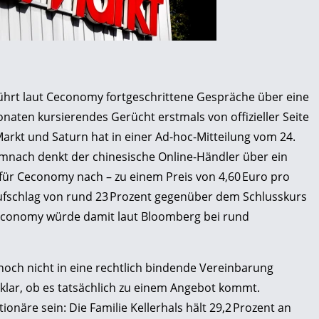
ührt laut Ceconomy fortgeschrittene Gespräche über eine
aten kursierendes Gerücht erstmals von offizieller Seite
Markt und Saturn hat in einer Ad-hoc-Mitteilung vom 24.
mnach denkt der chinesische Online-Händler über ein
 für Ceconomy nach – zu einem Preis von 4,60 Euro pro
ufschlag von rund 23 Prozent gegenüber dem Schlusskurs
Ceconomy würde damit laut Bloomberg bei rund
 noch nicht in eine rechtlich bindende Vereinbarung
klar, ob es tatsächlich zu einem Angebot kommt.
onäre sein: Die Familie Kellerhals hält 29,2 Prozent an