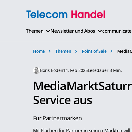
Themen
Newsletter und Abos
communicate
Home
Themen
Point of Sale
MediaM
Boris Boden
14. Feb 2025
Lesedauer 3 Min.
MediaMarktSaturn 
Service aus
Für Partnermarken
Mit Flächen für Partner in seinen Märkten wi