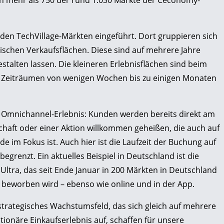
n mehr als 750 der rund 1.030 Märkte der Ceconomy-
den TechVillage-Märkten eingeführt. Dort gruppieren sich
ischen Verkaufsflächen. Diese sind auf mehrere Jahre
estalten lassen. Die kleineren Erlebnisflächen sind beim
ren Zeiträumen von wenigen Wochen bis zu einigen Monaten
 Omnichannel-Erlebnis: Kunden werden bereits direkt am
chaft oder einer Aktion willkommen geheißen, die auch auf
im Fokus ist. Auch hier ist die Laufzeit der Buchung auf
grenzt. Ein aktuelles Beispiel in Deutschland ist die
ltra, das seit Ende Januar in 200 Märkten in Deutschland
beworben wird – ebenso wie online und in der App.
s strategisches Wachstumsfeld, das sich gleich auf mehrere
ationäre Einkaufserlebnis auf, schaffen für unsere