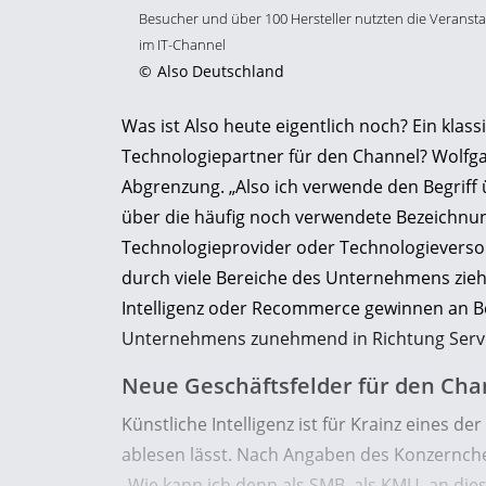
Besucher und über 100 Hersteller nutzten die Veranst
im IT-Channel
©
Also Deutschland
Was ist Also heute eigentlich noch? Ein klass
Technologiepartner für den Channel? Wolfgan
Abgrenzung. „Also ich verwende den Begriff 
über die häufig noch verwendete Bezeichnung
Technologieprovider oder Technologieversorg
durch viele Bereiche des Unternehmens zieht.
Intelligenz oder Recommerce gewinnen an B
Unternehmens zunehmend in Richtung Servi
Neue Geschäftsfelder für den Cha
Künstliche Intelligenz ist für Krainz eines 
ablesen lässt. Nach Angaben des Konzernchefs
„Wie kann ich denn als SMB, als KMU, an di