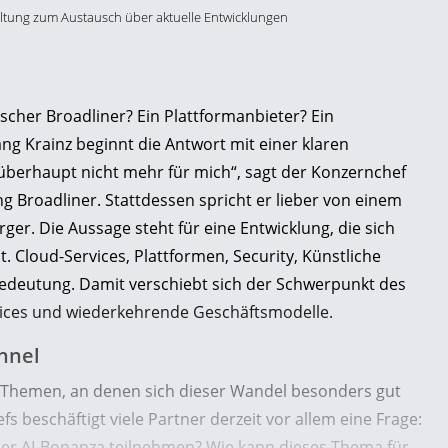
altung zum Austausch über aktuelle Entwicklungen
ischer Broadliner? Ein Plattformanbieter? Ein
g Krainz beginnt die Antwort mit einer klaren
überhaupt nicht mehr für mich“, sagt der Konzernchef
 Broadliner. Stattdessen spricht er lieber von einem
er. Die Aussage steht für eine Entwicklung, die sich
 Cloud-Services, Plattformen, Security, Künstliche
edeutung. Damit verschiebt sich der Schwerpunkt des
ces und wiederkehrende Geschäftsmodelle.
nnel
der Themen, an denen sich dieser Wandel besonders gut
 beschäftigt viele Partner derzeit vor allem eine Frage:
eser AI-Bonanza teilnehmen? Wie kann dieses Thema für