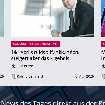
CONSUMER COMMUNICATIONS
1&1 verliert Mobilfunkkunden,
M
steigert aber das Ergebnis
i
3 Minuten
026
Roland Bernhard
6. Aug 2026
-News des Tages direkt aus der R