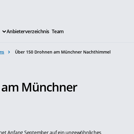
Anbieterverzeichnis
Team
ns
Über 150 Drohnen am Münchner Nachthimmel
.
n am Münchner
-net Anfang September auf ein ungewöhnliches